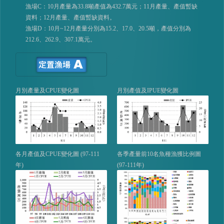
漁場C：10月產量為33.8噸產值為432.7萬元；11月產量、產值暫缺
資料；12月產量、產值暫缺資料。
漁場D：10月~12月產量分別為15.2、17.0、20.5噸，產值分別為
212.6、262.9、307.1萬元。
月別產量及CPUE變化圖
月別產值及IPUE變化圖
各月產值及CPUE變化圖 (97-111
各季產量前10名魚種漁獲比例圖
年)
(97-111年)