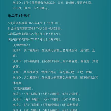
漁場D：1月~3月產量分別為22.9、11.6、19.9噸，產值分別為
218.99、88.28、172.62萬元。
第二季 (4~6月)
A
漁場資料期間
2022
年
4
月
1
日
~6
月
10
日。
B’
漁場資料期間
2022
年
4
月
1
日
~6
月
29
日。
C
漁場資料期間
2022
年
4
月
1
日
~4
月
12
日。
D
漁場資料期間
2022
年
4
月
1
日
~6
月
29
日。
(1)魚種組成：
漁場A：共67種類別，佔漁獲比例前三名為飛魚科、扁花鰹、正
鰹。
漁場B'：共56種類別，佔漁獲比例前三名為圓花鰹、扁花鰹、其他
鰆類。
漁場C：共36種類別，漁獲比例前三名為扁花鰹、正鰹、棘鰆。
漁場D：共61種類別，佔漁獲比例前三名為圓花鰹、翻車魨科及其
他鰹類。
(2)資源量指標：
漁場A：4月1.47噸/日；5月3.75噸/日；6月1.22噸/日。
漁場B'：4月1.36噸/日；5月2.21噸/日；6月1.03噸/日。
漁場C：4月0.71噸/日；5月資料暫缺；6月資料暫缺。
漁場D：4月1.28噸/日、5月1.44噸/日、6月1.33噸/日。