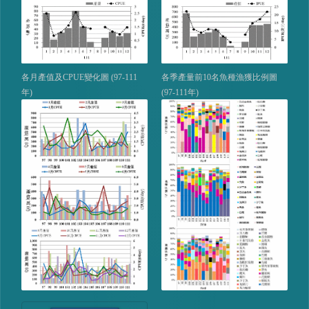
各月產值及CPUE變化圖 (97-111
各季產量前10名魚種漁獲比例圖
年)
(97-111年)