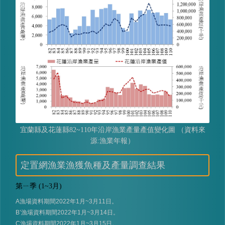
宜蘭縣及花蓮縣82~110年沿岸漁業產量產值變化圖 （資料來
源:漁業年報）
定置網漁業漁獲魚種及產量調查結果
第ㄧ季 (1~3月)
A
漁場資料期間
2022
年
1
月
~3
月
11
日。
B’
漁場資料期間
2022
年
1
月
~3
月
14
日。
C
漁場資料期間
2022
年
1
月
~3
月
15
日。